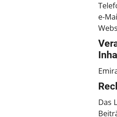
Tele
e-Mai
Webs
Vera
Inha
Emira
Rech
Das 
Beitr