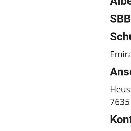
Alb
SBB
Schu
Emira
Ansc
Heus
7635
Kont