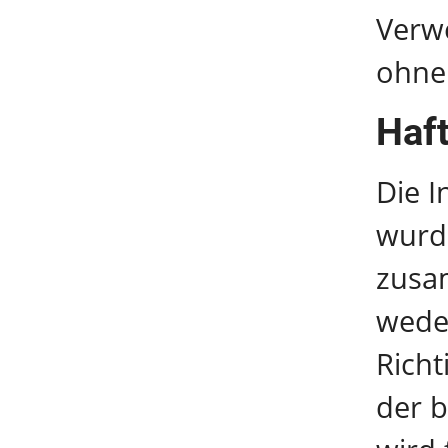
Verw
ohne
Haf
Die I
wurd
zusam
weder
Richt
der b