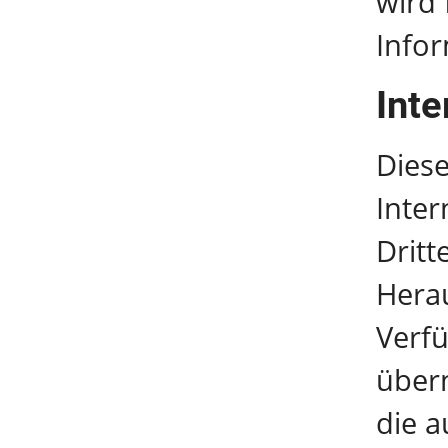
wird 
Info
Inte
Diese
Inter
Dritt
Herau
Verfü
über
die a